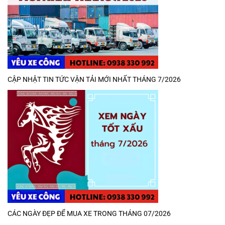
CẬP NHẬT TIN TỨC VẬN TẢI MỚI NHẤT THÁNG 7/2026
CÁC NGÀY ĐẸP ĐỂ MUA XE TRONG THÁNG 07/2026