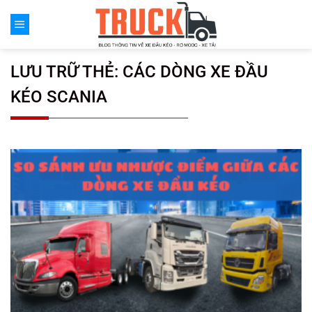
Chuyển
đến
nội
dung
LƯU TRỮ THẺ:
CÁC DÒNG XE ĐẦU
KÉO SCANIA