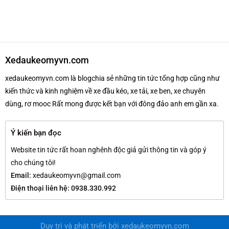
Xedaukeomyvn.com
xedaukeomyvn.com là blogchia sẻ những tin tức tổng hợp cũng như
kiến thức và kinh nghiệm về xe đầu kéo, xe tải, xe ben, xe chuyên
dùng, rơ mooc Rất mong được kết bạn với đông đảo anh em gần xa.
Ý kiến bạn đọc
Website tin tức rất hoan nghênh độc giả gửi thông tin và góp ý
cho chúng tôi!
Email:
xedaukeomyvn@gmail.com
Điện thoại liên hệ: 0938.330.992
Duy trì và phát triển bởi
xedaukeomyvn.com