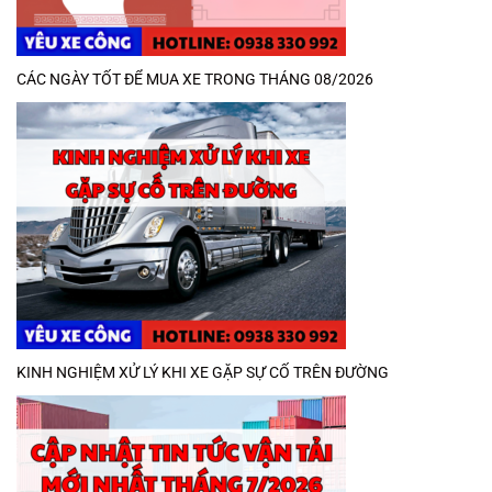
CÁC NGÀY TỐT ĐỂ MUA XE TRONG THÁNG 08/2026
KINH NGHIỆM XỬ LÝ KHI XE GẶP SỰ CỐ TRÊN ĐƯỜNG