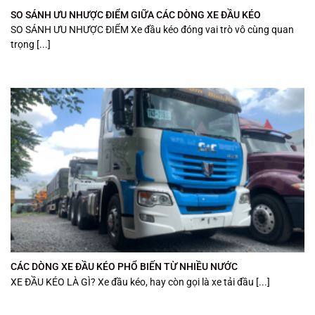
SO SÁNH ƯU NHƯỢC ĐIỂM GIỮA CÁC DÒNG XE ĐẦU KÉO
SO SÁNH ƯU NHƯỢC ĐIỂM Xe đầu kéo đóng vai trò vô cùng quan
trọng [...]
CÁC DÒNG XE ĐẦU KÉO PHỔ BIẾN TỪ NHIỀU NƯỚC
XE ĐẦU KÉO LÀ GÌ? Xe đầu kéo, hay còn gọi là xe tải đầu [...]