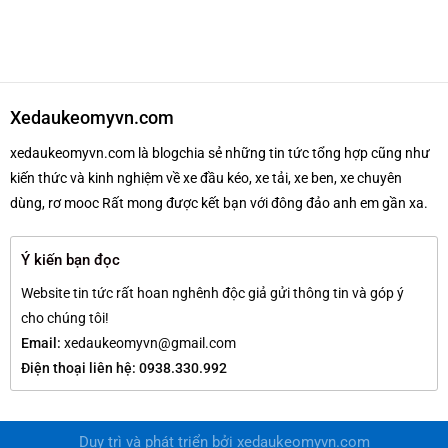
Xedaukeomyvn.com
xedaukeomyvn.com là blogchia sẻ những tin tức tổng hợp cũng như
kiến thức và kinh nghiệm về xe đầu kéo, xe tải, xe ben, xe chuyên
dùng, rơ mooc Rất mong được kết bạn với đông đảo anh em gần xa.
Ý kiến bạn đọc
Website tin tức rất hoan nghênh độc giả gửi thông tin và góp ý
cho chúng tôi!
Email:
xedaukeomyvn@gmail.com
Điện thoại liên hệ: 0938.330.992
Duy trì và phát triển bởi
xedaukeomyvn.com