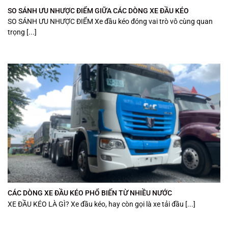
SO SÁNH ƯU NHƯỢC ĐIỂM GIỮA CÁC DÒNG XE ĐẦU KÉO
SO SÁNH ƯU NHƯỢC ĐIỂM Xe đầu kéo đóng vai trò vô cùng quan
trọng [...]
CÁC DÒNG XE ĐẦU KÉO PHỔ BIẾN TỪ NHIỀU NƯỚC
XE ĐẦU KÉO LÀ GÌ? Xe đầu kéo, hay còn gọi là xe tải đầu [...]