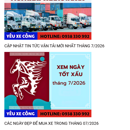
CẬP NHẬT TIN TỨC VẬN TẢI MỚI NHẤT THÁNG 7/2026
CÁC NGÀY ĐẸP ĐỂ MUA XE TRONG THÁNG 07/2026