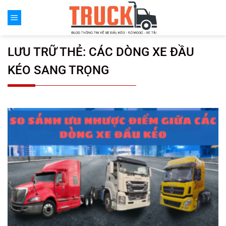
Chuyển
đến
nội
dung
LƯU TRỮ THẺ:
CÁC DÒNG XE ĐẦU
KÉO SANG TRỌNG