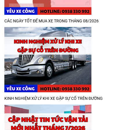
CÁC NGÀY TỐT ĐỂ MUA XE TRONG THÁNG 08/2026
KINH NGHIỆM XỬ LÝ KHI XE GẶP SỰ CỐ TRÊN ĐƯỜNG