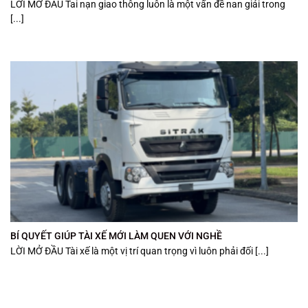
LỜI MỞ ĐẦU Tai nạn giao thông luôn là một vấn đề nan giải trong
[...]
BÍ QUYẾT GIÚP TÀI XẾ MỚI LÀM QUEN VỚI NGHỀ
LỜI MỞ ĐẦU Tài xế là một vị trí quan trọng vì luôn phải đối [...]