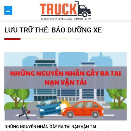
Chuyển
đến
nội
dung
LƯU TRỮ THẺ:
BẢO DƯỠNG XE
NHỮNG NGUYÊN NHÂN GÂY RA TAI NẠN VẬN TẢI