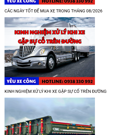
CÁC NGÀY TỐT ĐỂ MUA XE TRONG THÁNG 08/2026
KINH NGHIỆM XỬ LÝ KHI XE GẶP SỰ CỐ TRÊN ĐƯỜNG