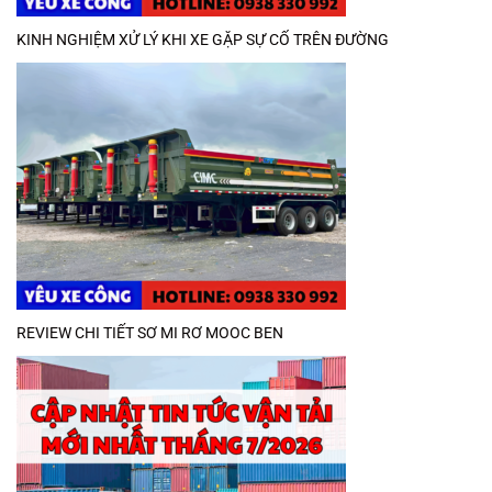
KINH NGHIỆM XỬ LÝ KHI XE GẶP SỰ CỐ TRÊN ĐƯỜNG
REVIEW CHI TIẾT SƠ MI RƠ MOOC BEN