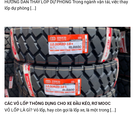
HƯỚNG DẪN THAY LỐP DỰ PHÒNG Trong ngành vận tải, việc thay
lốp dự phòng [...]
CÁC VỎ LỐP THÔNG DỤNG CHO XE ĐẦU KÉO, RƠ MOOC
VỎ LỐP LÀ GÌ? Vỏ lốp, hay còn gọi là lốp xe, là một trong [...]