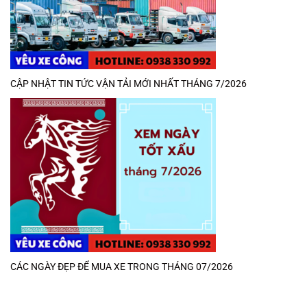
CẬP NHẬT TIN TỨC VẬN TẢI MỚI NHẤT THÁNG 7/2026
CÁC NGÀY ĐẸP ĐỂ MUA XE TRONG THÁNG 07/2026