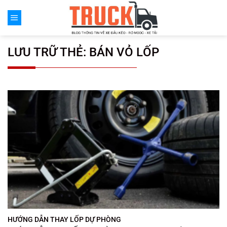
Chuyển
đến
nội
dung
LƯU TRỮ THẺ:
BÁN VỎ LỐP
HƯỚNG DẪN THAY LỐP DỰ PHÒNG