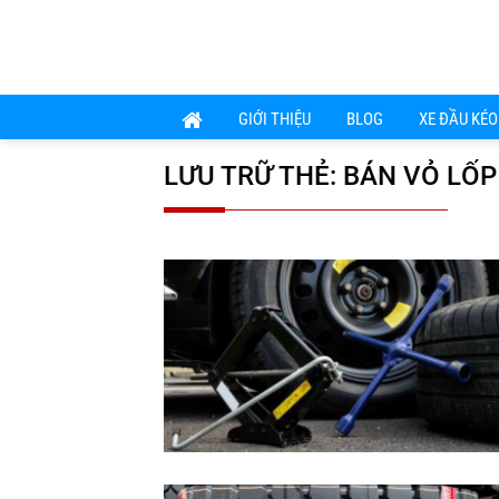
Chuyển
đến
nội
dung
GIỚI THIỆU
BLOG
XE ĐẦU KÉO
LƯU TRỮ THẺ:
BÁN VỎ LỐP