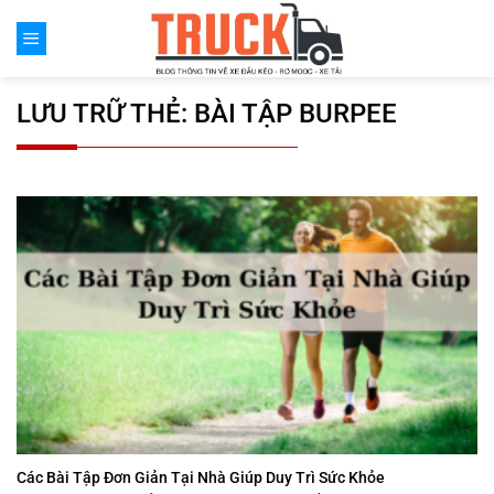
Chuyển
đến
nội
dung
LƯU TRỮ THẺ:
BÀI TẬP BURPEE
Các Bài Tập Đơn Giản Tại Nhà Giúp Duy Trì Sức Khỏe