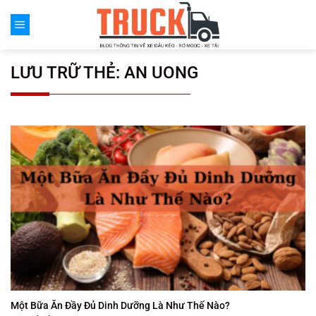
Chuyển
đến
nội
dung
LƯU TRỮ THẺ:
AN UONG
Một Bữa Ăn Đầy Đủ Dinh Dưỡng Là Như Thế Nào?